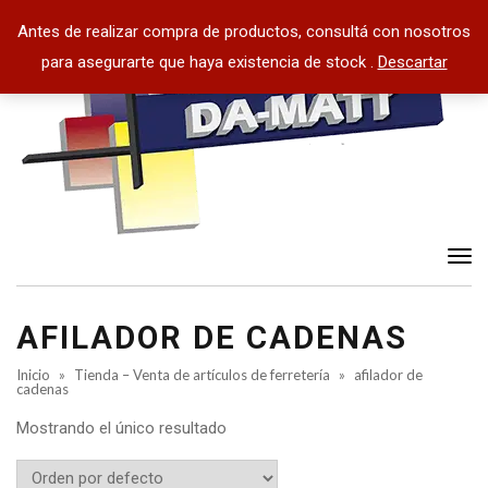
Antes de realizar compra de productos, consultá con nosotros
para asegurarte que haya existencia de stock .
Descartar
Tog
nav
AFILADOR DE CADENAS
Inicio
»
Tienda – Venta de artículos de ferretería
»
afilador de
cadenas
Mostrando el único resultado