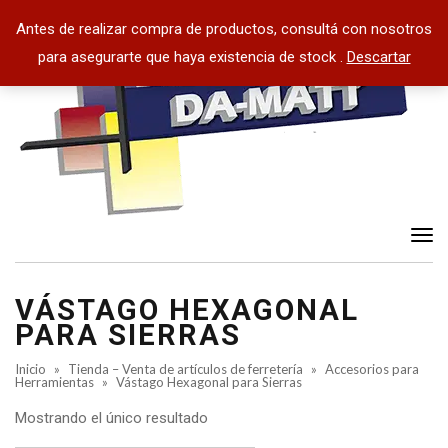
Antes de realizar compra de productos, consultá con nosotros
para asegurarte que haya existencia de stock .
Descartar
Tog
nav
VÁSTAGO HEXAGONAL
PARA SIERRAS
Inicio
»
Tienda – Venta de artículos de ferretería
»
Accesorios para
Herramientas
»
Vástago Hexagonal para Sierras
Mostrando el único resultado