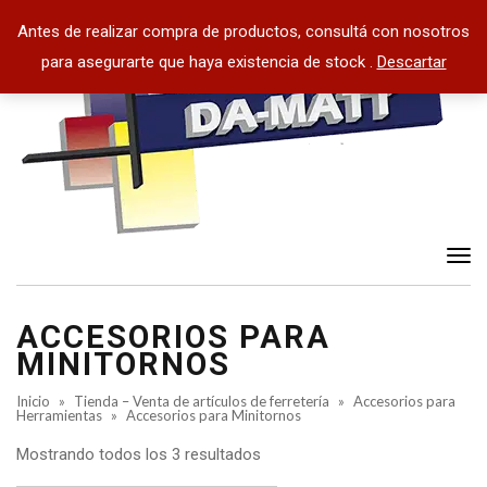
Antes de realizar compra de productos, consultá con nosotros
para asegurarte que haya existencia de stock .
Descartar
Tog
nav
ACCESORIOS PARA
MINITORNOS
Inicio
»
Tienda – Venta de artículos de ferretería
»
Accesorios para
Herramientas
»
Accesorios para Minitornos
Mostrando todos los 3 resultados