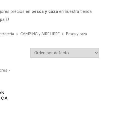
ejores precios en
pesca y caza
en nuestra tienda
país!
erretería
»
CAMPING y AIRE LIBRE
»
Pesca y caza
ON
SCA