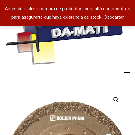
Antes de realizar compra de productos, consultá con nosotros
para asegurarte que haya existencia de stock .
Descartar
Tog
nav