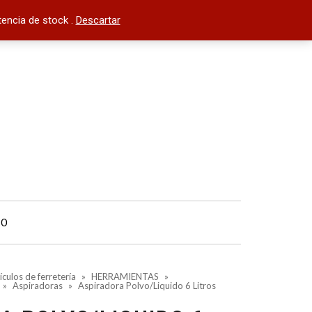
encia de stock .
Descartar
TO
ículos de ferretería
»
HERRAMIENTAS
»
»
Aspiradoras
»
Aspiradora Polvo/Liquido 6 Litros