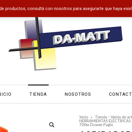
de productos, consultá con nosotros para asegurarte que haya exist
NICIO
TIENDA
NOSOTROS
CONTAC
Inicio
»
Tienda – Venta de art
HERRAMIENTAS ELÉCTRICAS
700w Dowen Pagio