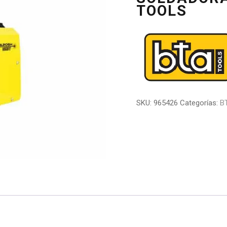
TOOLS
SKU:
965426
Categorías:
B