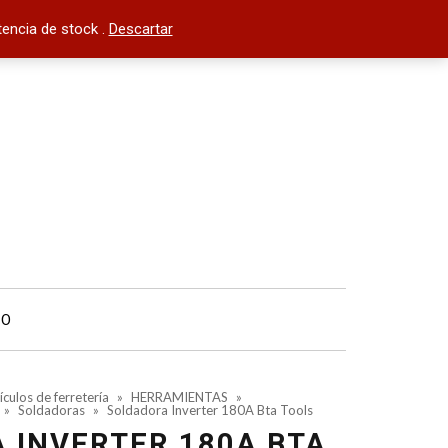
encia de stock .
Descartar
TO
ículos de ferretería
»
HERRAMIENTAS
»
»
Soldadoras
»
Soldadora Inverter 180A Bta Tools
 INVERTER 180A BTA