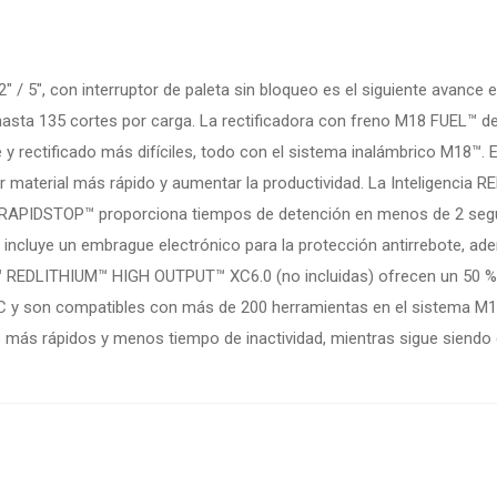
 5″, con interruptor de paleta sin bloqueo es el siguiente avance e
asta 135 cortes por carga. La rectificadora con freno M18 FUEL™ de 
e y rectificado más difíciles, todo con el sistema inalámbrico M18™
 material más rápido y aumentar la productividad. La Inteligencia R
eno RAPIDSTOP™ proporciona tiempos de detención en menos de 2 seg
incluye un embrague electrónico para la protección antirrebote, a
M18™ REDLITHIUM™ HIGH OUTPUT™ XC6.0 (no incluidas) ofrecen un 50
 y son compatibles con más de 200 herramientas en el sistema M18
 más rápidos y menos tiempo de inactividad, mientras sigue siend