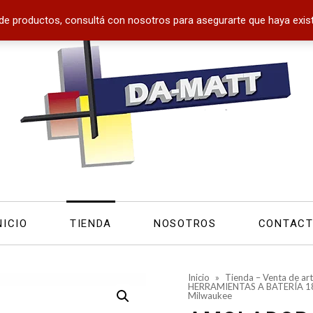
de productos, consultá con nosotros para asegurarte que haya exist
NICIO
TIENDA
NOSOTROS
CONTAC
Inicio
»
Tienda – Venta de art
HERRAMIENTAS A BATERÍA 1
Milwaukee