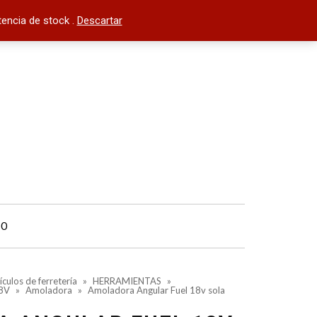
encia de stock .
Descartar
TO
ículos de ferretería
»
HERRAMIENTAS
»
8V
»
Amoladora
»
Amoladora Angular Fuel 18v sola