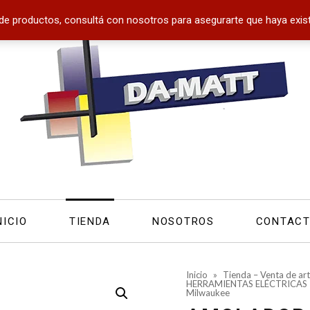
de productos, consultá con nosotros para asegurarte que haya exist
NICIO
TIENDA
NOSOTROS
CONTAC
Inicio
»
Tienda – Venta de art
HERRAMIENTAS ELÉCTRICAS
Milwaukee