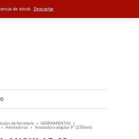
encia de stock .
Descartar
TO
ículos de ferretería
»
HERRAMIENTAS
»
»
Amoladoras
»
Amoladora angular 9″ (230mm)