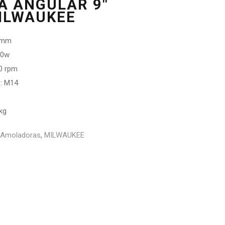
 ANGULAR 9″
ILWAUKEE
0 mm
00w
0 rpm
e: M14
kg
Amoladoras
,
MILWAUKEE